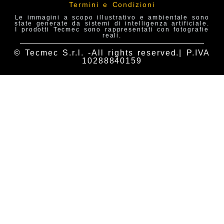
Termini e Condizioni
Le immagini a scopo illustrativo e ambientale sono
state generate da sistemi di intelligenza artificiale.
I prodotti Tecmec sono rappresentati con fotografie
reali.
© Tecmec S.r.l. -All rights reserved.| P.IVA
10288840159