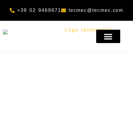
+39 02 9469871
tecmec@tecmec.com
CHI SIAMO
Chi siamo
Tecmec