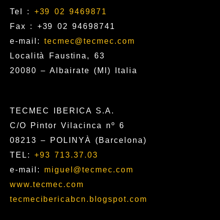
Tel :
+39 02 9469871
Fax : +39 02 94698741
e-mail:
tecmec@tecmec.com
Località Faustina, 63
20080 – Albairate (MI) Italia
TECMEC IBERICA S.A.
C/O Pintor Vilacinca nº 6
08213 – POLINYÀ (Barcelona)
TEL:
+93 713.37.03
e-mail:
miguel@tecmec.com
www.tecmec.com
tecmecibericabcn.blogspot.com