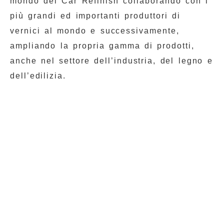
mondo del Car Refinish collaborando con i
più grandi ed importanti produttori di
vernici al mondo e successivamente,
ampliando la propria gamma di prodotti,
anche nel settore dell’industria, del legno e
dell’edilizia.
La sede principale di Tecmec è
situata ad Albairate su una