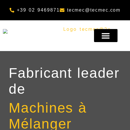
Aller au contenu principal
+39 02 9469871
tecmec@tecmec.com
A PROPOS DE NOUS
Fabricant leader
de
Machines à
Mélanger