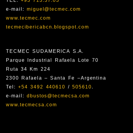
TEL:
+93 713.37.03
e-mail:
miguel@tecmec.com
www.tecmec.com
tecmecibericabcn.blogspot.com
TECMEC SUDAMERICA S.A.
Parque Industrial Rafaela Lote 70
Ruta 34 Km 224
2300 Rafaela – Santa Fe –Argentina
Tel:
+54 3492 440610
/
505610
.
e-mail:
dbustos@tecmecsa.com
www.tecmecsa.com