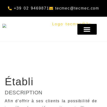
Aller au contenu principal
+39 02 9469871
tecmec@tecmec.com
A PROPOS DE NOUS
Établi
DESCRIPTION
Afin d’offrir à ses clients la possibilité de