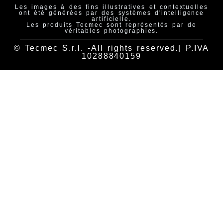
Les images à des fins illustratives et contextuelles
ont été générées par des systèmes d'intelligence
artificielle.
Les produits Tecmec sont représentés par de
véritables photographies.
© Tecmec S.r.l. -All rights reserved.| P.IVA
10288840159