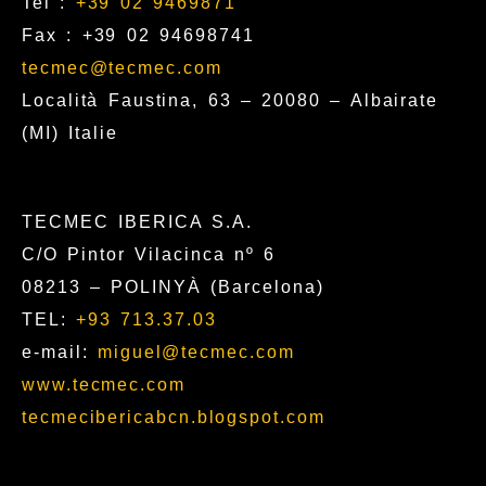
Tel :
+39 02 9469871
Fax : +39 02 94698741
tecmec@tecmec.com
Località Faustina, 63 – 20080 – Albairate
(MI) Italie
TECMEC IBERICA S.A.
C/O Pintor Vilacinca nº 6
08213 – POLINYÀ (Barcelona)
TEL:
+93 713.37.03
e-mail:
miguel@tecmec.com
www.tecmec.com
tecmecibericabcn.blogspot.com