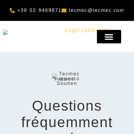
+39 02 9469871
tecmec@tecmec.com
A PROPOS DE NOUS
Soutien
Questions
fréquemment