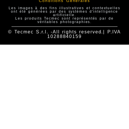
Conditions Générales
Les images à des fins illustratives et contextuelles
ont été générées par des systèmes d'intelligence
artificielle.
Les produits Tecmec sont représentés par de
véritables photographies.
© Tecmec S.r.l. -All rights reserved.| P.IVA
10288840159