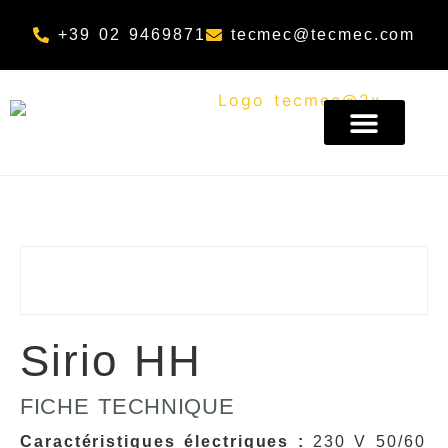
+39 02 9469871
tecmec@tecmec.com
A PROPOS DE NOUS
Sirio HH
FICHE TECHNIQUE
Caractéristiques électriques :
230 V 50/60