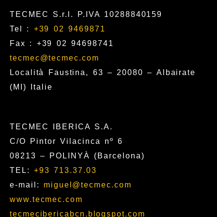
TECMEC S.r.l. P.IVA 10288840159
Tel :
+39 02 9469871
Fax : +39 02 94698741
tecmec@tecmec.com
Località Faustina, 63 – 20080 – Albairate
(MI) Italie
TECMEC IBERICA S.A.
C/O Pintor Vilacinca nº 6
08213 – POLINYÀ (Barcelona)
TEL:
+93 713.37.03
e-mail:
miguel@tecmec.com
www.tecmec.com
tecmecibericabcn.blogspot.com