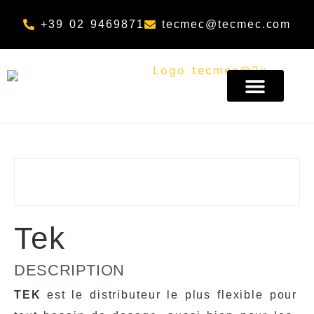
Aller au contenu principal
+39 02 9469871
tecmec@tecmec.com
A PROPOS DE NOUS
Tek
DESCRIPTION
TEK
est le distributeur le plus flexible pour